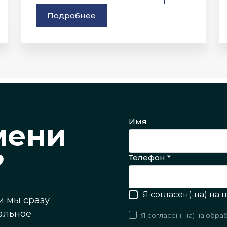
Подробнее
Имя
мени
?
Телефон *
Я согласен(-на) на
и мы сразу
альное
Я согласен(-на) на обра