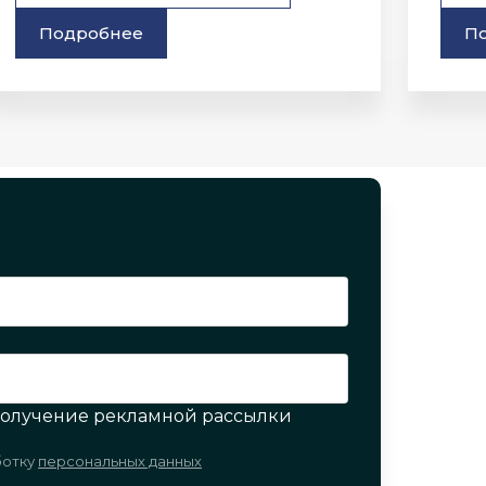
Подробнее
П
 получение рекламной рассылки
ботку
персональных данных