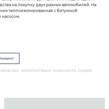
ства на покупку двух разных автомобилей. На
з них теплоизолированная с битумной
 насосом.
 лизинг
оров как: комплектация, сезонность, скидка