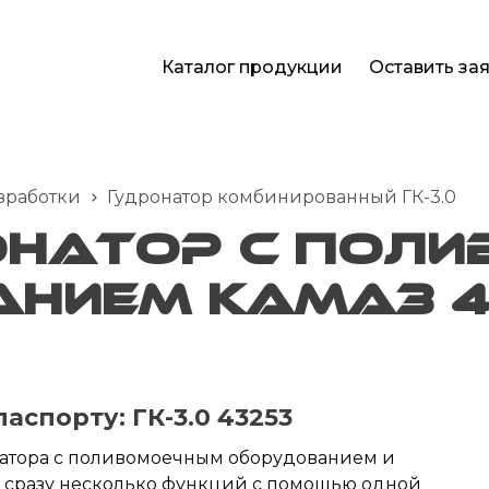
Каталог продукции
Оставить зая
зработки
Гудронатор комбинированный ГК-3.0
натор с пол
нием КАМАЗ 4
паспорту:
ГК-3.0 43253
атора с поливомоечным оборудованием и
 сразу несколько функций с помощью одной