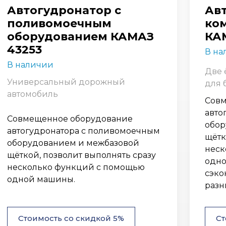
Автогудронатор с
Ав
поливомоечным
ко
оборудованием КАМАЗ
КАМ
43253
В на
В наличии
Две 
Универсальный дорожный
для 
автомобиль
Совм
авто
Совмещенное оборудование
обор
автогудронатора с поливомоечным
щётк
оборудованием и межбазовой
неск
щёткой, позволит выполнять сразу
одно
несколько функций с помощью
сэко
одной машины.
разн
Стоимость со скидкой 5%
Ст