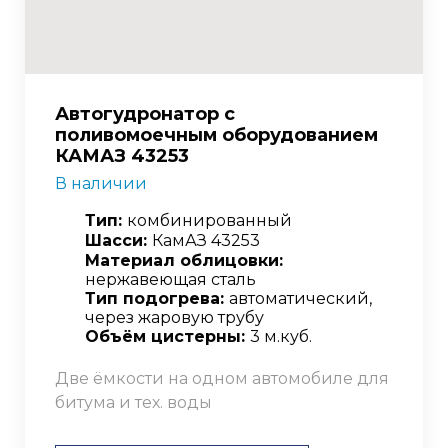
Автогудронатор с
поливомоечным оборудованием
КАМАЗ 43253
В наличии
Тип:
комбинированный
Шасси:
КамАЗ 43253
Материал облицовки:
нержавеющая сталь
Тип подогрева:
автоматический,
через жаровую трубу
Объём цистерны:
3 м.куб.
Две ёмкости на одном автомобиле для
битума и тех. воды