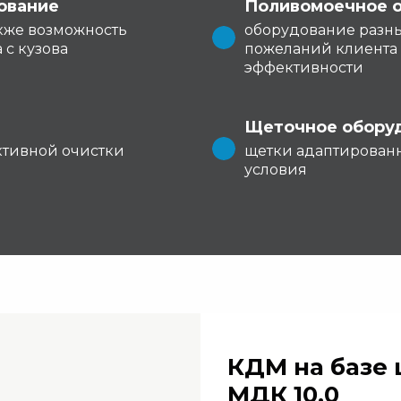
ование
Поливомоечное 
кже возможность
оборудование разны
 с кузова
пожеланий клиента
эффективности
Щеточное обору
ктивной очистки
щетки адаптирован
условия
КДМ на базе 
МДК 10.0