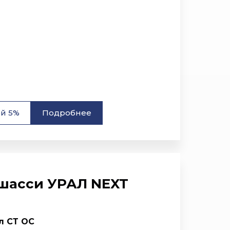
ой 5%
Подробнее
 шасси УРАЛ NEXT
л СТ ОС