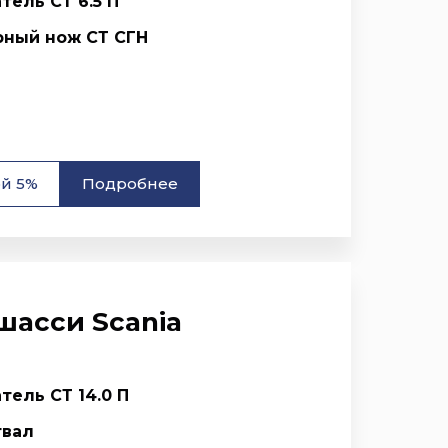
тель СТ 6.5 П
рный нож СТ СГН
ой 5%
Подробнее
шасси Scania
тель СТ 14.0 П
твал