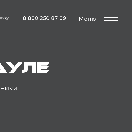
явку
8 800 250 87 09
Меню
ауле
хники