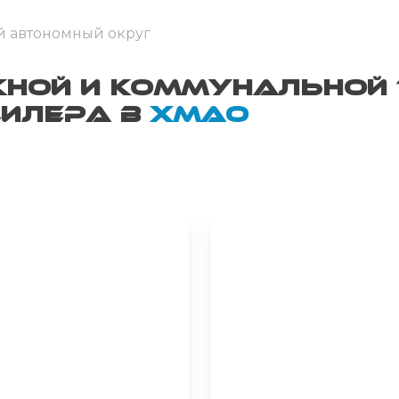
 автономный округ
ой и коммунальной 
илера в
хмао