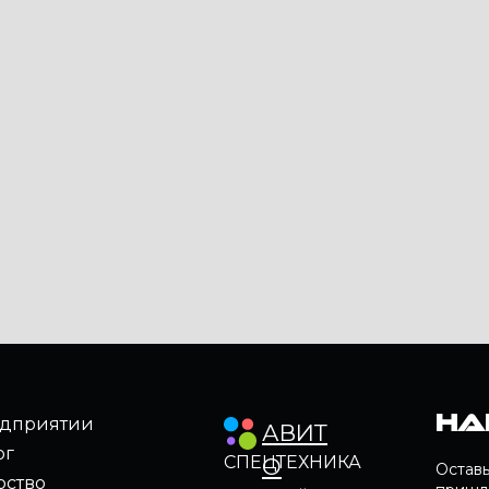
На
едприятии
АВИТ
ог
СПЕЦТЕХНИКА
О
Оставь
рство